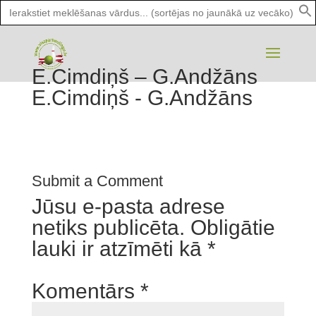
Search
for:
E.Cimdiņš – G.Andžāns
E.Cimdiņš - G.Andžāns
Submit a Comment
Jūsu e-pasta adrese
netiks publicēta.
Obligātie
lauki ir atzīmēti kā
*
Komentārs
*