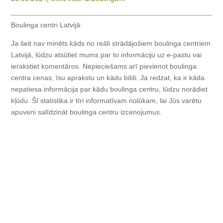
Boulinga centri Latvijā:
Ja šeit nav minēts kāds no reāli strādājošiem boulinga centriem
Latvijā, lūdzu atsūtiet mums par to informāciju uz e-pastu vai
ierakstiet komentāros. Nepieciešams arī pievienot boulinga
centra cenas, īsu aprakstu un kādu bildi. Ja redzat, ka ir kāda
nepatiesa informācija par kādu boulinga centru, lūdzu norādiet
kļūdu. Šī statistika ir tīri informatīvam nolūkam, lai Jūs varētu
apuveni salīdzināt boulinga centru izcenojumus.