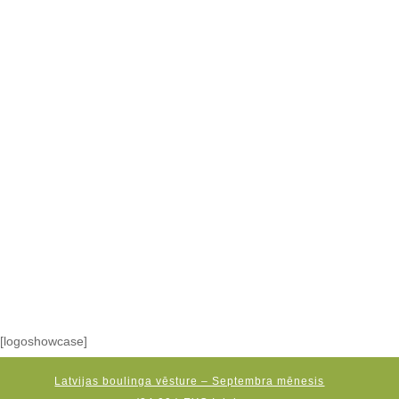
[logoshowcase]
Latvijas boulinga vēsture – Septembra mēnesis