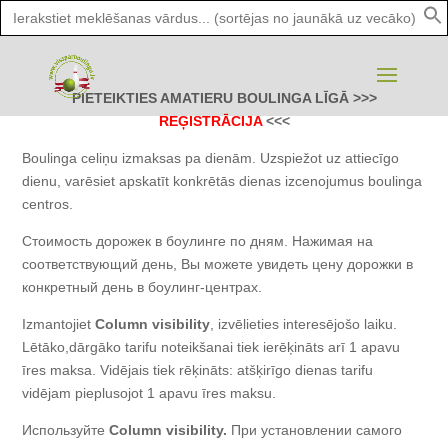
Search
for:
PIETEIKTIES AMATIERU BOULINGA LĪGĀ >>>
REĢISTRĀCIJA
<<<
Boulinga celiņu izmaksas pa dienām. Uzspiežot uz attiecīgo
dienu, varēsiet apskatīt konkrētās dienas izcenojumus boulinga
centros.
Стоимость дорожек в боулинге по дням. Нажимая на
соответствующий день, Вы можете увидеть цену дорожки в
конкретный день в боулинг-центрах.
Izmantojiet
Column visibility
, izvēlieties interesējošo laiku.
Lētāko,dārgāko tarifu noteikšanai tiek ierēķināts arī 1 apavu
īres maksa. Vidējais tiek rēķināts: atšķirīgo dienas tarifu
vidējam pieplusojot 1 apavu īres maksu.
Используйте
Column visibility.
При установлении самого