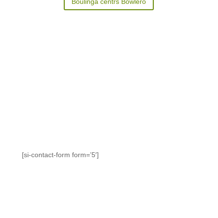
Boulinga centrs Bowlero
[si-contact-form form=’5′]