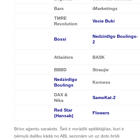
Bars
iMarketings
TMRE
Vecie Buki
Revolution
Nedzirdīgo Boulings-
Bossi
2
Atlaiders
BASK
BBBD
Straujie
Nedzirdīgo
Korness
Boulings
DAX &
SamoKat-2
Nika
Red Star
Flowers
(Hansab)
Brīvo aģentu saraksts. Šeit ir norādīti spēlētāji/as, kuri ir
ņēmuši dalību kādā no ABL sezonām un uz doto brīdi