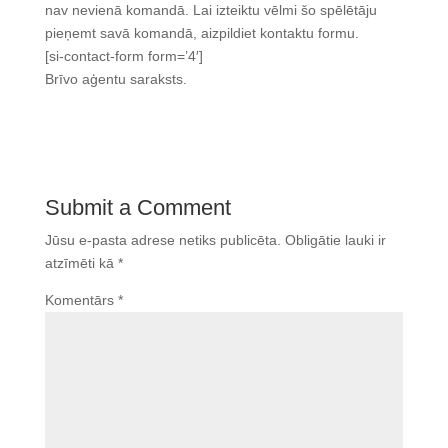
nav nevienā komandā. Lai izteiktu vēlmi šo spēlētāju
pieņemt savā komandā, aizpildiet kontaktu formu.
[si-contact-form form=’4′]
Brīvo aģentu saraksts.
Submit a Comment
Jūsu e-pasta adrese netiks publicēta.
Obligātie lauki ir
atzīmēti kā
*
Komentārs
*