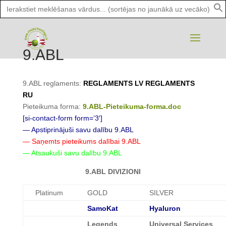
Search
for:
9.ABL
9.ABL reglaments:
REGLAMENTS LV
REGLAMENTS
RU
Pieteikuma forma:
9.ABL-Pieteikuma-forma.doc
[si-contact-form form=’3′]
— Apstiprinājuši savu dalību 9.ABL
— Saņemts pieteikums dalībai 9.ABL
— Atsaukuši savu dalību 9.ABL
9.ABL
DIVIZIONI
Platinum
GOLD
SILVER
SamoKat
Hyaluron
Legends
Universal Services