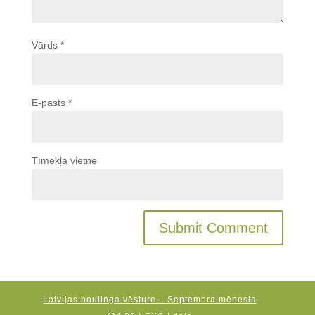
Vārds
*
E-pasts
*
Tīmekļa vietne
Latvijas boulinga vēsture – Septembra mēnesis