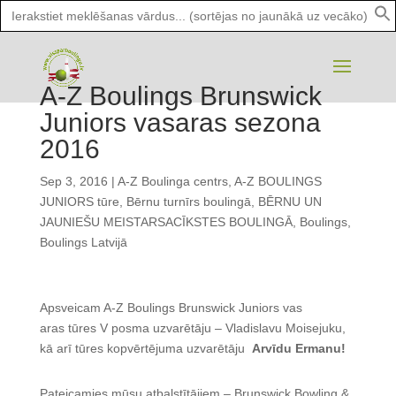
Search
for:
A-Z Boulings Brunswick
Juniors vasaras sezona
2016
Sep 3, 2016
|
A-Z Boulinga centrs
,
A-Z BOULINGS
JUNIORS tūre
,
Bērnu turnīrs boulingā
,
BĒRNU UN
JAUNIEŠU MEISTARSACĪKSTES BOULINGĀ
,
Boulings
,
Boulings Latvijā
Apsveicam A-Z Boulings Brunswick Juniors vas
aras tūres V posma uzvarētāju – Vladislavu Moisejuku,
kā arī tūres kopvērtējuma uzvarētāju
Arvīdu Ermanu!
Pateicamies mūsu atbalstītājiem – Brunswick Bowling &