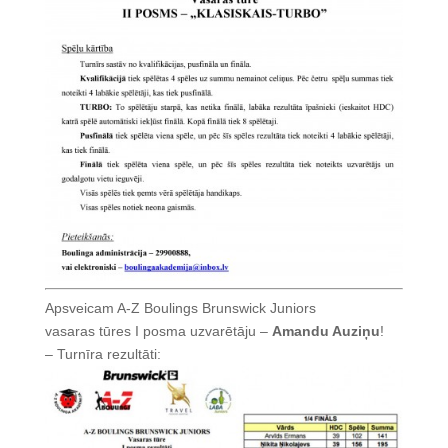
Apsveicam A-Z Boulings Brunswick Juniors
vasaras tūres I posma uzvarētāju –
Amandu Auziņu
!
– Turnīra rezultāti: