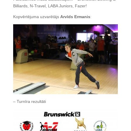
Billiards, N-Travel, LABA Juniors, Fazer!
Kopvērtējuma uzvarētājs
Arvīds Ermanis
:
– Turnīra rezultāti