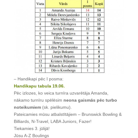
– Handikapi pēc I posma:
Handikapu tabula 19.06.
Pēc izlozes, ko veica turnīra uzvarētāja Amanda,
nākamo turnīru spēlēsim
neona gaismās pēc turbo
noteikumiem
(sk. pielikumu).
Pateicamies mūsu atbalstītājiem – Brunswick Bowling &
Billiards, N-Travel, LABA Juniors, Fazer!
Tiekamies 3. jūlijā!
Jūsu A-Z Boulings