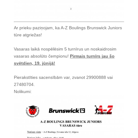
Ar prieku paziņojam, ka A-Z Boulings Brunswick Juniors
tūre atgriežas!
Vasaras laikā nospēlēsim 5 turnīrus un noskaidrosim
vasaras absolūto čempionu!
Pirmais turnīrs jau šo
svētdien, 19. jūnijā!
Pierakstīties sacensībām var, zvanot 29900888 vai
27480704.
Nolikumi: