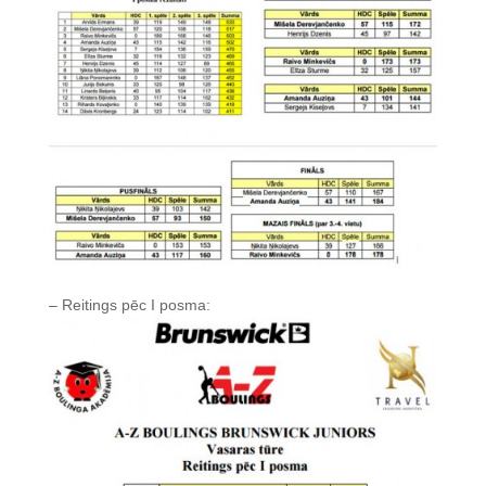
– Reitings pēc I posma: