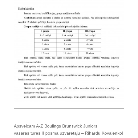
Apsveicam A-Z Boulings Brunswick Juniors
vasaras tūres II posma uzvarētāju – Rihardu Kovaļenko!