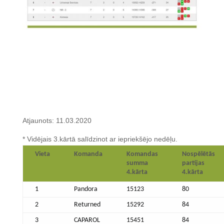
Atjaunots: 11.03.2020
* Vidējais 3.kārtā salīdzinot ar iepriekšējo nedēļu.
Vieta
Komanda
Komandas
Nospēlētās
summa
partijas
4.kārta
4.kārta
1
Pandora
15123
80
2
Returned
15292
84
3
CAPAROL
15451
84