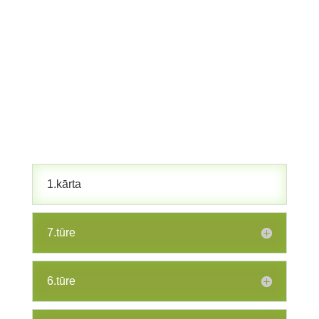
1.kārta
7.tūre
6.tūre