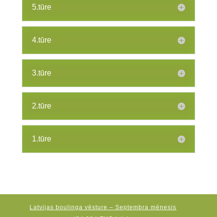
5.tūre
4.tūre
3.tūre
2.tūre
1.tūre
Latvijas boulinga vēsture – Septembra mēnesis