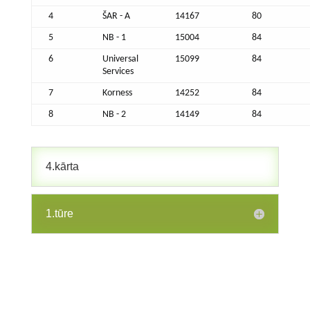
4
ŠAR - A
14167
80
5
NB - 1
15004
84
6
Universal
15099
84
Services
7
Korness
14252
84
8
NB - 2
14149
84
4.kārta
1.tūre