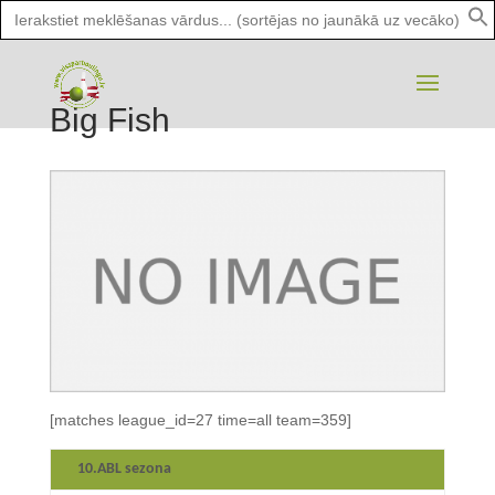
Search
for:
Big Fish
[matches league_id=27 time=all team=359]
10.ABL sezona