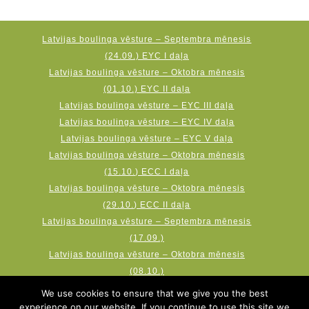
Latvijas boulinga vēsture – Septembra mēnesis
(24.09.) EYC I daļa
Latvijas boulinga vēsture – Oktobra mēnesis
(01.10.) EYC II daļa
Latvijas boulinga vēsture – EYC III daļa
Latvijas boulinga vēsture – EYC IV daļa
Latvijas boulinga vēsture – EYC V daļa
Latvijas boulinga vēsture – Oktobra mēnesis
(15.10.) ECC I daļa
Latvijas boulinga vēsture – Oktobra mēnesis
(29.10.) ECC II daļa
Latvijas boulinga vēsture – Septembra mēnesis
(17.09.)
Latvijas boulinga vēsture – Oktobra mēnesis
(08.10.)
Latvijas boulinga vēsture – Novembra mēnesis
We use cookies to ensure that we give you the best
(19.11.) AMF Qubica World Cup
experience on our website. If you continue to use this site we