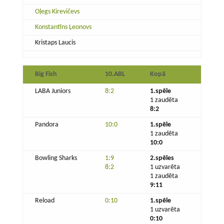
Oļegs Kirevičevs
Konstantīns Ļeonovs
Kristaps Laucis
Big Fish
10.ABL
Kopā
LABA Juniors
8:2
1.spēle
1 zaudēta
8:2
Pandora
10:0
1.spēle
1 zaudēta
10:0
Bowling Sharks
1:9
2.spēles
8:2
1 uzvarēta
1 zaudēta
9:11
Reload
0:10
1.spēle
1 uzvarēta
0:10