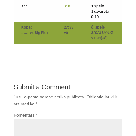
XXX
0:10
1.spēle
1 uzvarēta
0:10
Kopā:
27:33
6. spēle
.......vs Big Fish
+6
3/0/3 U/N/Z
27:33
(+6)
Submit a Comment
Jūsu e-pasta adrese netiks publicēta.
Obligātie lauki ir
atzīmēti kā
*
Komentārs
*