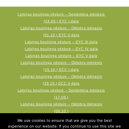
Latvijas boulinga vēsture – Septembra mēnesis
(24.09.) EYC I daļa
Latvijas boulinga vēsture – Oktobra mēnesis
(01.10.) EYC II daļa
Latvijas boulinga vēsture – EYC III daļa
Latvijas boulinga vēsture – EYC IV daļa
Latvijas boulinga vēsture – EYC V daļa
Latvijas boulinga vēsture – Oktobra mēnesis
(15.10.) ECC I daļa
Latvijas boulinga vēsture – Oktobra mēnesis
(29.10.) ECC II daļa
Latvijas boulinga vēsture – Septembra mēnesis
(17.09.)
Latvijas boulinga vēsture – Oktobra mēnesis
(08.10.)
Latvijas boulinga vēsture – Novembra mēnesis
We use cookies to ensure that we give you the best
(19.11.) AMF Qubica World Cup
experience on our website. If you continue to use this site we