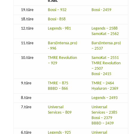
8.ABL
19.tūre
Bossi – 932
Bossi - 2459
18.tūre
Bossi - 858
12.tūre
Legends - 981
Legends – 2588
SamoKat – 2562
11.tūre
Bars(Intensa.pro)
Bars(Intensa.pro)
- 996
– 2537
10.tūre
TMRE Revolution
SamoKat – 2551
– 929
TMRE Revolution
– 2507
Bossi - 2415
9.tūre
TMRE – 875
TMRE – 2464
BBBD – 866
Hyaluron - 2369
8.tūre
Legends – 2493
7.tūre
Universal
Universal
Services – 809
Services – 2385
Bossi – 2379
BBBD – 2439
6.tūre
Legends - 925
Universal