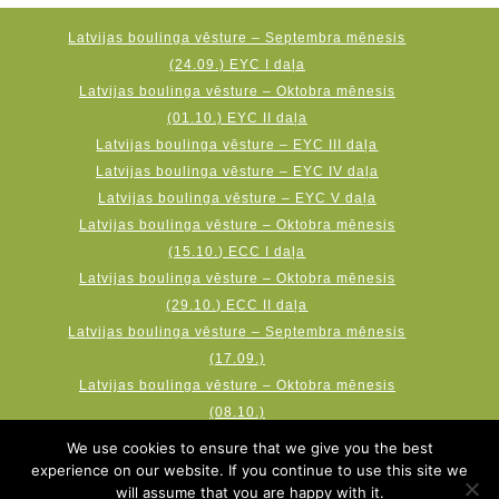
Latvijas boulinga vēsture – Septembra mēnesis
(24.09.) EYC I daļa
Latvijas boulinga vēsture – Oktobra mēnesis
(01.10.) EYC II daļa
Latvijas boulinga vēsture – EYC III daļa
Latvijas boulinga vēsture – EYC IV daļa
Latvijas boulinga vēsture – EYC V daļa
Latvijas boulinga vēsture – Oktobra mēnesis
(15.10.) ECC I daļa
Latvijas boulinga vēsture – Oktobra mēnesis
(29.10.) ECC II daļa
Latvijas boulinga vēsture – Septembra mēnesis
(17.09.)
Latvijas boulinga vēsture – Oktobra mēnesis
(08.10.)
Latvijas boulinga vēsture – Novembra mēnesis
We use cookies to ensure that we give you the best
(19.11.) AMF Qubica World Cup
experience on our website. If you continue to use this site we
will assume that you are happy with it.