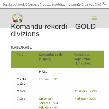
Search
for:
Komandu rekordi – GOLD
divizions
8.ABL/9.ABL
Tūre
Komandas spēle
Komandas
(1.spēle)
kopsumma
(3/4.spēles)
9.ABL
2.aplis
Korness – 591
1.tūre
9.tūre
Atlaiders – 2290
7.tūre
Universal
Red Star – 2220
Services – 594
Atlaiders – 644