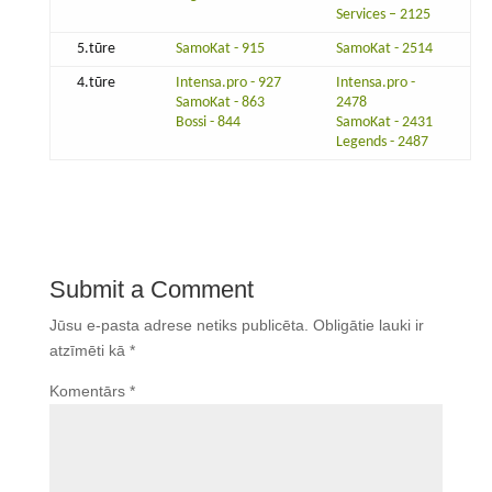
Services – 2125
5.tūre
SamoKat - 915
SamoKat - 2514
4.tūre
Intensa.pro - 927
Intensa.pro -
SamoKat - 863
2478
Bossi - 844
SamoKat - 2431
Legends - 2487
Submit a Comment
Jūsu e-pasta adrese netiks publicēta.
Obligātie lauki ir
atzīmēti kā
*
Komentārs
*