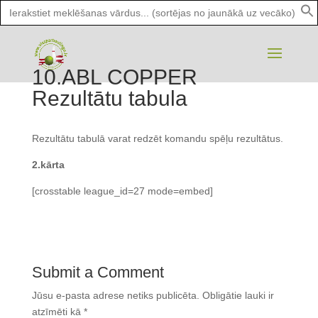
Search
for:
10.ABL COPPER
Rezultātu tabula
Rezultātu tabulā varat redzēt komandu spēļu rezultātus.
2.kārta
[crosstable league_id=27 mode=embed]
Submit a Comment
Jūsu e-pasta adrese netiks publicēta.
Obligātie lauki ir
atzīmēti kā
*