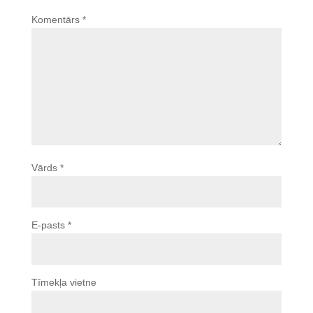
Komentārs
*
Vārds
*
E-pasts
*
Tīmekļa vietne