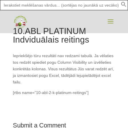
Search
for:
10.ABL PLATINUM
Indviduālais reitings
Iepriekšējo tūru rezultāti nav redzami tabulā. Ja vēlaties
tos redzēt spiediet pogu Column Visibility un izvēlieties
konkrētās kolonas. Visus rezultātus Jūs varat redzēt arī,
ja izmantosiet pogu Excel, tādējādi lejupielādējot excel
failu.
[rtbs name=”10-abl-2-k-platinum-reitings”]
Submit a Comment