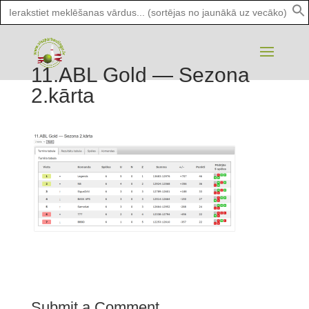
Search
for:
11.ABL Gold — Sezona
2.kārta
Submit a Comment