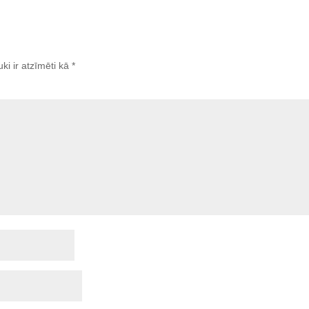
uki ir atzīmēti kā
*