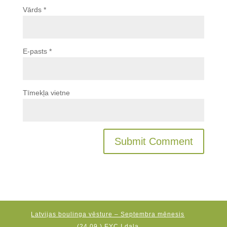
Vārds
*
E-pasts
*
Tīmekļa vietne
Latvijas boulinga vēsture – Septembra mēnesis
(24.09.) EYC I daļa