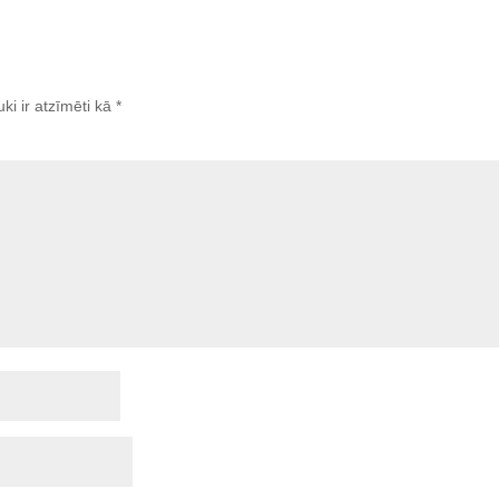
uki ir atzīmēti kā
*