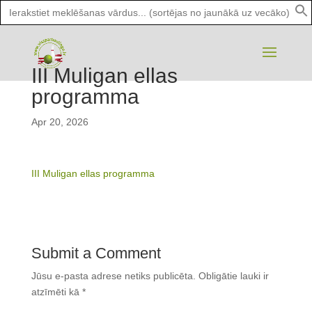
Search
for:
III Muligan ellas
programma
Apr 20, 2026
III Muligan ellas programma
Submit a Comment
Jūsu e-pasta adrese netiks publicēta.
Obligātie lauki ir
atzīmēti kā
*