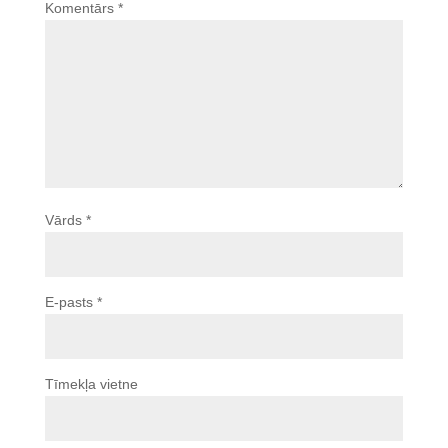
Komentārs
*
Vārds
*
E-pasts
*
Tīmekļa vietne