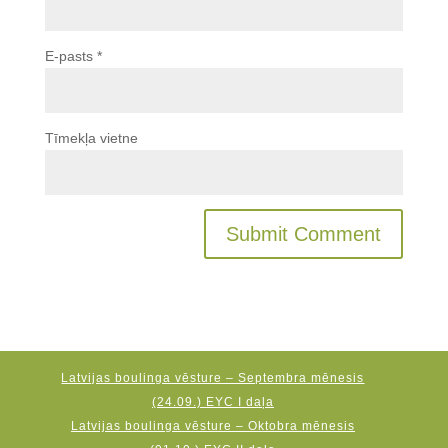
E-pasts
*
Tīmekļa vietne
Latvijas boulinga vēsture – Septembra mēnesis
(24.09.) EYC I daļa
Latvijas boulinga vēsture – Oktobra mēnesis