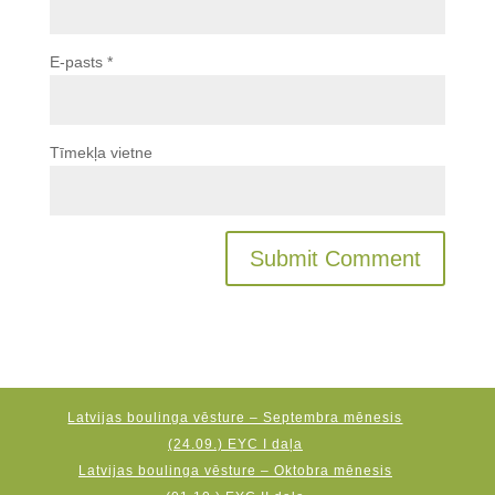
E-pasts
*
Tīmekļa vietne
Latvijas boulinga vēsture – Septembra mēnesis
(24.09.) EYC I daļa
Latvijas boulinga vēsture – Oktobra mēnesis