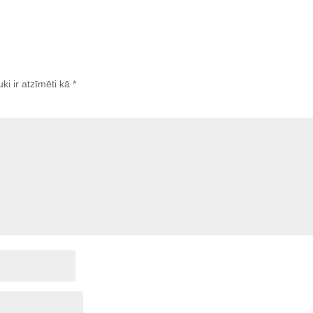
uki ir atzīmēti kā
*