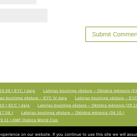
24.09.) EYC I daļa
Latvijas boulinga vēsture – Oktobra mēnesis (01
jas boulinga vēsture – EYC IV daļa
Latvijas boulinga vēsture – EY
10.) ECC I daļa
Latvijas boulinga vēsture – Oktobra mēnesis (29.10
17.09.)
Latvijas boulinga vēsture – Oktobra mēnesis (08.10.)
19.11.) AMF Qubica World Cup
perience on our website. If you continue to use this site we will assu