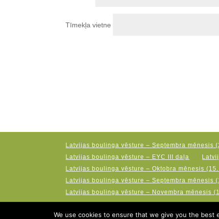
Tīmekļa vietne
Latvijas boulinga vēsture – Septembra mēnesis (
Latvijas boulinga vēsture – EYC III daļa
Latvi
Latvijas boulinga vēsture – Oktobra mēnesis (15.
Latvijas boulinga vēsture – Septembra mēnesis (
Latvijas boulinga vēsture – Novembra mēnesis (
We use cookies to ensure that we give you the best ex