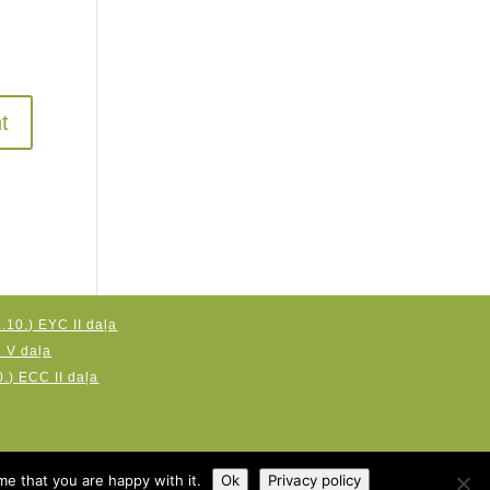
.10.) EYC II daļa
C V daļa
.) ECC II daļa
me that you are happy with it.
Ok
Privacy policy