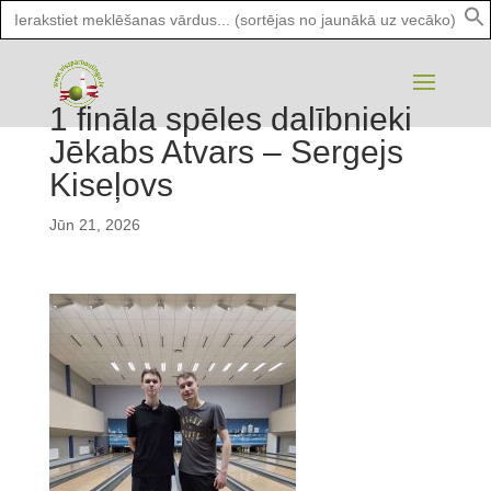
Search
for:
1 fināla spēles dalībnieki
Jēkabs Atvars – Sergejs
Kiseļovs
Jūn 21, 2026