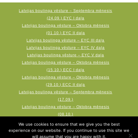
Latvijas boulinga vēsture – Septembra mēnesis
(24.09.) EYC I daļa
Latvijas boulinga vēsture – Oktobra mēnesis
(01.10.) EYC II daļa
Latvijas boulinga vēsture – EYC III daļa
Latvijas boulinga vēsture – EYC IV daļa
Latvijas boulinga vēsture – EYC V daļa
Latvijas boulinga vēsture – Oktobra mēnesis
(15.10.) ECC I daļa
Latvijas boulinga vēsture – Oktobra mēnesis
(29.10.) ECC II daļa
Latvijas boulinga vēsture – Septembra mēnesis
(17.09.)
Latvijas boulinga vēsture – Oktobra mēnesis
(08.10.)
Latvijas boulinga vēsture – Novembra mēnesis
We use cookies to ensure that we give you the best
(19.11.) AMF Qubica World Cup
experience on our website. If you continue to use this site we
will assume that you are happy with it.