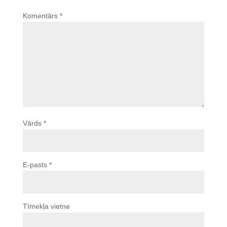
Komentārs
*
Vārds
*
E-pasts
*
Tīmekļa vietne