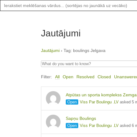
Search
for:
Jautājumi
Jautājumi
›
Tag: boulings Jelgava
Filter:
All
Open
Resolved
Closed
Unanswere
Atpūtas un sporta komplekss Zemga
Open
Viss Par Boulingu .LV
asked 5 
Sapņu Boulings
Open
Viss Par Boulingu .LV
asked 6 