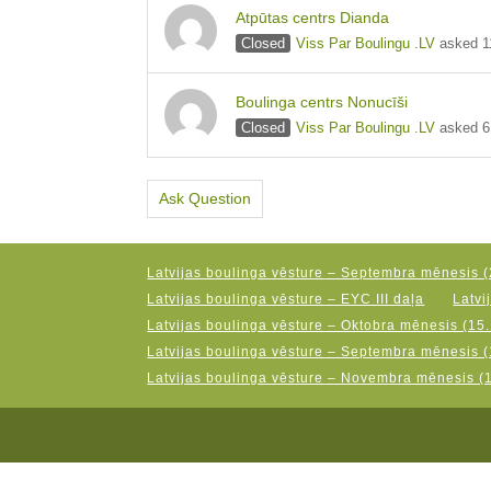
Atpūtas centrs Dianda
Closed
Viss Par Boulingu .LV
asked 1
Boulinga centrs Nonucīši
Closed
Viss Par Boulingu .LV
asked 6
Ask Question
Latvijas boulinga vēsture – Septembra mēnesis (
Latvijas boulinga vēsture – EYC III daļa
Latvi
Latvijas boulinga vēsture – Oktobra mēnesis (15.
Latvijas boulinga vēsture – Septembra mēnesis (
Latvijas boulinga vēsture – Novembra mēnesis (