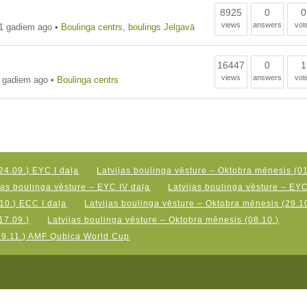
8925
0
0
views
answers
vot
1 gadiem ago
•
Boulinga centrs
,
boulings Jelgavā
16447
0
1
views
answers
vot
 gadiem ago
•
Boulinga centrs
24.09.) EYC I daļa
Latvijas boulinga vēsture – Oktobra mēnesis (01
jas boulinga vēsture – EYC IV daļa
Latvijas boulinga vēsture – EY
10.) ECC I daļa
Latvijas boulinga vēsture – Oktobra mēnesis (29.10
17.09.)
Latvijas boulinga vēsture – Oktobra mēnesis (08.10.)
19.11.) AMF Qubica World Cup