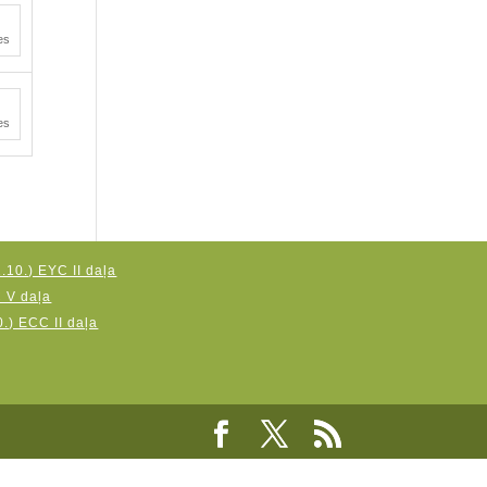
es
es
.10.) EYC II daļa
C V daļa
.) ECC II daļa