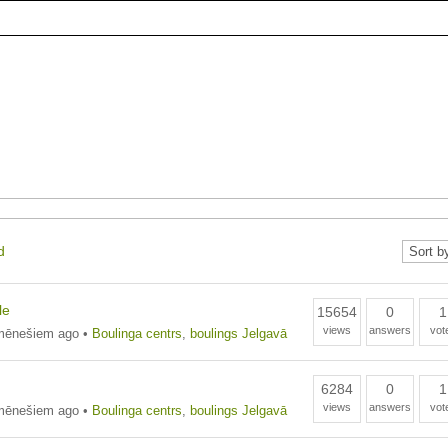
d
le
15654
0
1
views
answers
vot
mēnešiem ago
•
Boulinga centrs
,
boulings Jelgavā
6284
0
1
views
answers
vot
mēnešiem ago
•
Boulinga centrs
,
boulings Jelgavā