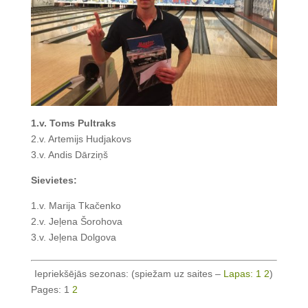
1.v. Toms Pultraks
2.v. Artemijs Hudjakovs
3.v. Andis Dārziņš
Sievietes:
1.v. Marija Tkačenko
2.v. Jeļena Šorohova
3.v. Jeļena Dolgova
Iepriekšējās sezonas: (spiežam uz saites –
Lapas: 1 2
)
Pages:
1
2