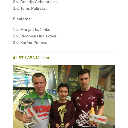
2.v. Dmitrijs Čebotarjovs;
3.v. Toms Pultraks.
Sievietes:
1.v. Marija Tkačenko;
2.v. Veronika Hudjakova;
3.v. Karīna Petrova.
4.LBT LABA Meistars