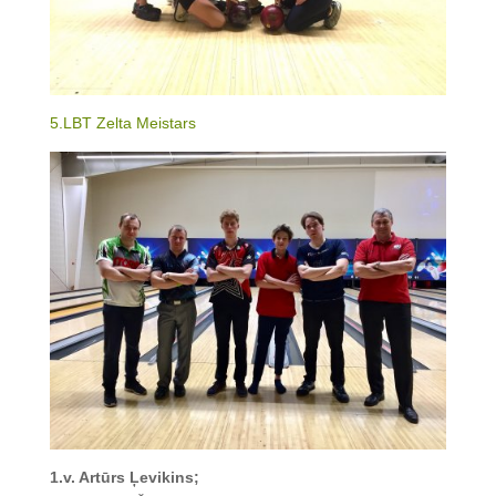
5.LBT Zelta Meistars
1.v. Artūrs Ļevikins;