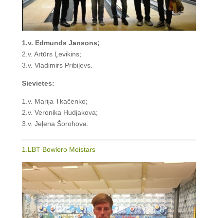
1.v. Edmunds Jansons;
2.v. Artūrs Ļevikins;
3.v. Vladimirs Pribiļevs.
Sievietes:
1.v. Marija Tkačenko;
2.v. Veronika Hudjakova;
3.v. Jeļena Šorohova.
1.LBT Bowlero Meistars