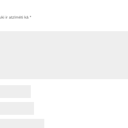
uki ir atzīmēti kā
*