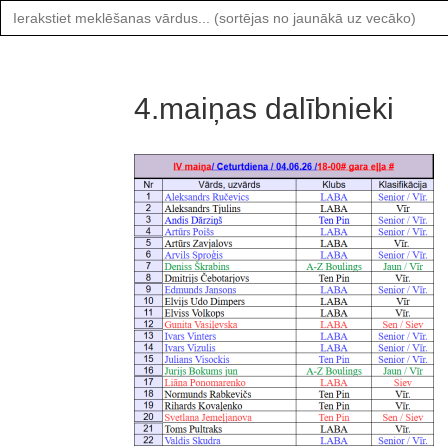
Search
for:
4.maiņas dalībnieki