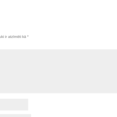
uki ir atzīmēti kā
*