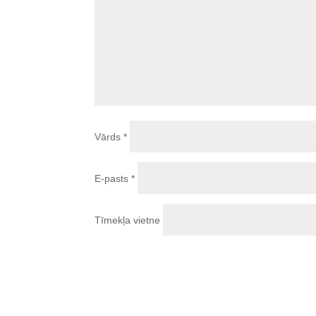
Vārds
*
E-pasts
*
Tīmekļa vietne