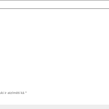
uki ir atzīmēti kā
*