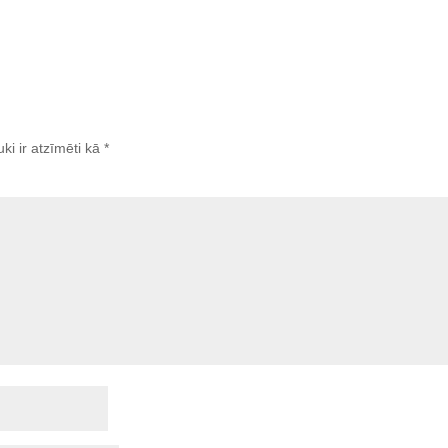
uki ir atzīmēti kā
*