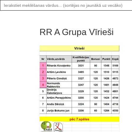
Search
for:
RR A Grupa Vīrieši