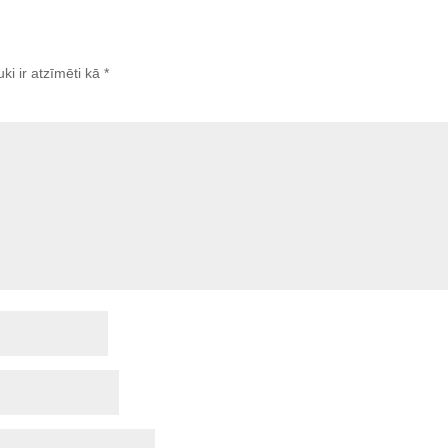
uki ir atzīmēti kā
*