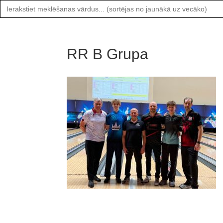
Search
for:
RR B Grupa