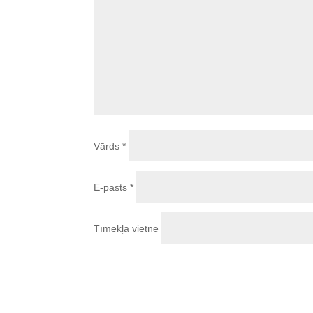
Vārds
*
E-pasts
*
Tīmekļa vietne