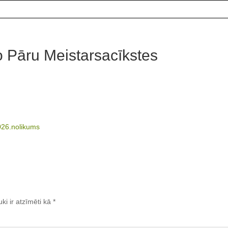
to Pāru Meistarsacīkstes
2026.nolikums
uki ir atzīmēti kā
*