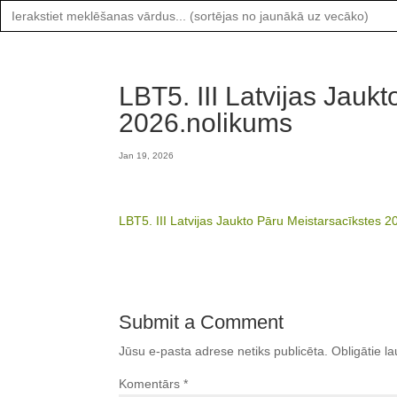
Search
for:
LBT5. III Latvijas Jauk
2026.nolikums
Jan 19, 2026
LBT5. III Latvijas Jaukto Pāru Meistarsacīkstes 
Submit a Comment
Jūsu e-pasta adrese netiks publicēta.
Obligātie la
Komentārs
*