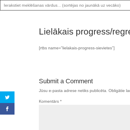
Search
for:
Lielākais progress/regr
[rtbs name=”lielakais-progress-sievietes”]
Submit a Comment
Jūsu e-pasta adrese netiks publicēta.
Obligātie la
Komentārs
*