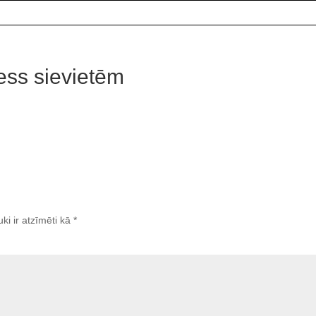
ess sievietēm
uki ir atzīmēti kā
*