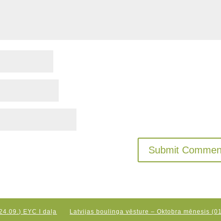
24.09.) EYC I daļa
Latvijas boulinga vēsture – Oktobra mēnesis (01