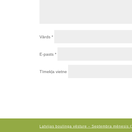
Vārds
*
E-pasts
*
Tīmekļa vietne
Latvijas boulinga vēsture – Septembra mēnesis (