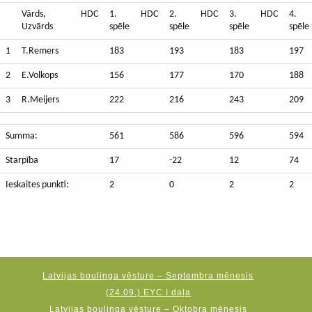
Vārds,
HDC
1.
HDC
2.
HDC
3.
HDC
4.
Uzvārds
spēle
spēle
spēle
spēle
1
T.Remers
183
193
183
197
2
E.Volkops
156
177
170
188
3
R.Meijers
222
216
243
209
Summa:
561
586
596
594
Starpība
17
-22
12
74
Ieskaites punkti:
2
0
2
2
Latvijas boulinga vēsture – Septembra mēnesis
(24.09.) EYC I daļa
Latvijas boulinga vēsture – Oktobra mēnesis