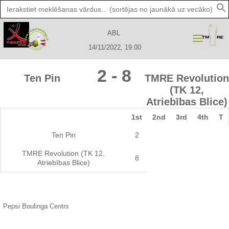
Search
for:
ABL
14/11/2022, 19.00
2
-
8
Ten Pin
TMRE Revolution
(TK 12,
Atriebības Blice)
1st
2nd
3rd
4th
T
Ten Pin
2
TMRE Revolution (TK 12,
8
Atriebības Blice)
Pepsi Boulinga Centrs