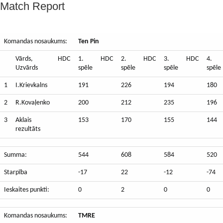
Match Report
Komandas nosaukums:
Ten Pin
Vārds,
HDC
1.
HDC
2.
HDC
3.
HDC
4.
Uzvārds
spēle
spēle
spēle
spēle
1
I.Krievkalns
191
226
194
180
2
R.Kovaļenko
200
212
235
196
3
Aklais
153
170
155
144
rezultāts
Summa:
544
608
584
520
Starpība
-17
22
-12
-74
Ieskaites punkti:
0
2
0
0
Komandas nosaukums:
TMRE