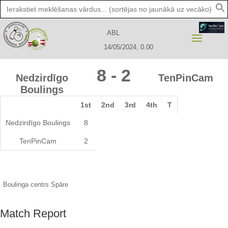
Search
for:
ABL
14/05/2024, 0.00
8
-
2
Nedzirdīgo
TenPinCam
Boulings
1st
2nd
3rd
4th
T
Nedzirdīgo Boulings
8
TenPinCam
2
Boulinga centrs Spāre
Match Report