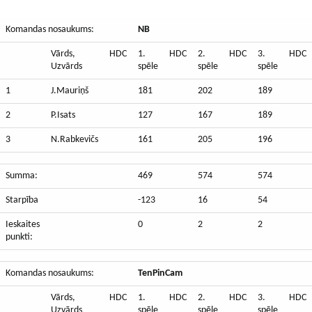
Komandas nosaukums:
NB
Vārds,
HDC
1.
HDC
2.
HDC
3.
HDC
Uzvārds
spēle
spēle
spēle
1
J.Mauriņš
181
202
189
2
P.Isats
127
167
189
3
N.Rabkevičs
161
205
196
Summa:
469
574
574
Starpība
-123
16
54
Ieskaites
0
2
2
punkti:
Komandas nosaukums:
TenPinCam
Vārds,
HDC
1.
HDC
2.
HDC
3.
HDC
Uzvārds
spēle
spēle
spēle