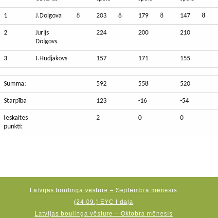
1
J.Dolgova
8
203
8
179
8
147
8
2
Jurijs
224
200
210
Dolgovs
3
I.Hudjakovs
157
171
155
Summa:
592
558
520
Starpība
123
-16
-54
Ieskaites
2
0
0
punkti:
Latvijas boulinga vēsture – Septembra mēnesis
(24.09.) EYC I daļa
Latvijas boulinga vēsture – Oktobra mēnesis