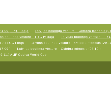
24.09.) EYC I daļa
Latvijas boulinga vēsture – Oktobra mēnesis (01
jas boulinga vēsture – EYC IV daļa
Latvijas boulinga vēsture – EY
10.) ECC I daļa
Latvijas boulinga vēsture – Oktobra mēnesis (29.10
17.09.)
Latvijas boulinga vēsture – Oktobra mēnesis (08.10.)
19.11.) AMF Qubica World Cup