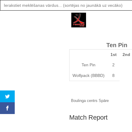
Search
for:
Ten Pin
1st
2nd
Ten Pin
2
Wolfpack (BBBD)
8
Boulinga centrs Spāre
Match Report