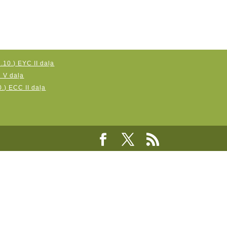
.10.) EYC II daļa
C V daļa
.) ECC II daļa