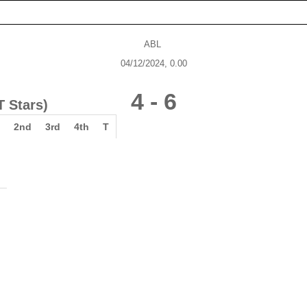
ABL
04/12/2024, 0.00
4
-
6
T Stars)
2nd
3rd
4th
T