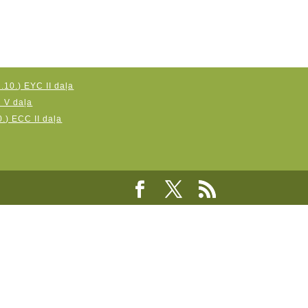
.10.) EYC II daļa
C V daļa
.) ECC II daļa