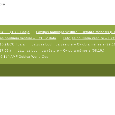
ols/
24.09.) EYC I daļa
Latvijas boulinga vēsture – Oktobra mēnesis (01
jas boulinga vēsture – EYC IV daļa
Latvijas boulinga vēsture – EY
10.) ECC I daļa
Latvijas boulinga vēsture – Oktobra mēnesis (29.10
17.09.)
Latvijas boulinga vēsture – Oktobra mēnesis (08.10.)
19.11.) AMF Qubica World Cup