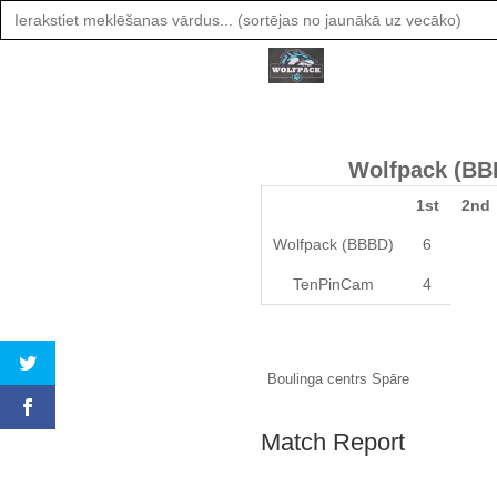
Search
for:
Wolfpack (BB
1st
2nd
Wolfpack (BBBD)
6
TenPinCam
4
Boulinga centrs Spāre
Match Report