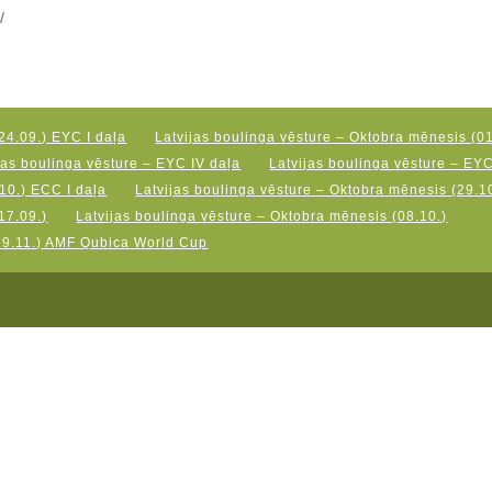
/
24.09.) EYC I daļa
Latvijas boulinga vēsture – Oktobra mēnesis (01
jas boulinga vēsture – EYC IV daļa
Latvijas boulinga vēsture – EY
10.) ECC I daļa
Latvijas boulinga vēsture – Oktobra mēnesis (29.10
17.09.)
Latvijas boulinga vēsture – Oktobra mēnesis (08.10.)
19.11.) AMF Qubica World Cup