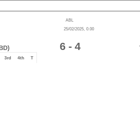
ABL
25/02/2025, 0.00
6
-
4
BD)
3rd
4th
T