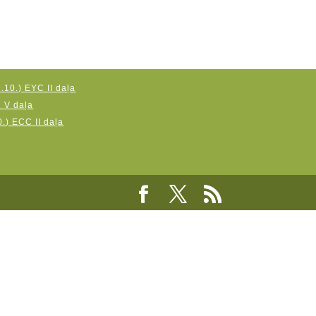
.10.) EYC II daļa
C V daļa
.) ECC II daļa