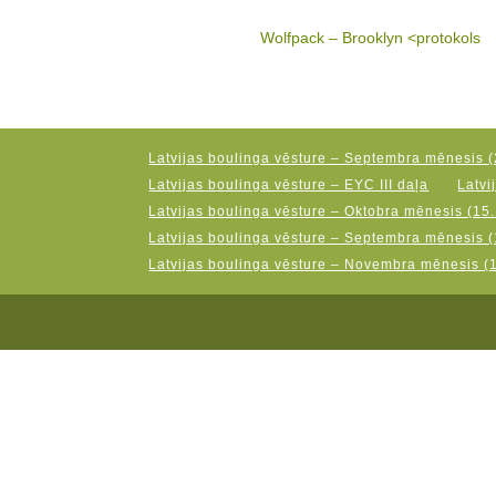
Wolfpack – Brooklyn <protokols
Latvijas boulinga vēsture – Septembra mēnesis (
Latvijas boulinga vēsture – EYC III daļa
Latvi
Latvijas boulinga vēsture – Oktobra mēnesis (15.
Latvijas boulinga vēsture – Septembra mēnesis (
Latvijas boulinga vēsture – Novembra mēnesis (