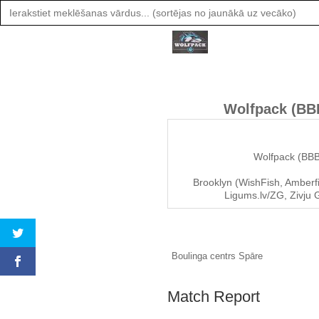
Search
for:
Wolfpack (BB
Wolfpack (BB
Brooklyn (WishFish, Amberf
Ligums.lv/ZG, Zivju
Boulinga centrs Spāre
Match Report