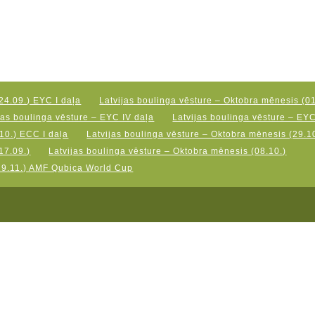
24.09.) EYC I daļa
Latvijas boulinga vēsture – Oktobra mēnesis (01
jas boulinga vēsture – EYC IV daļa
Latvijas boulinga vēsture – EY
10.) ECC I daļa
Latvijas boulinga vēsture – Oktobra mēnesis (29.10
17.09.)
Latvijas boulinga vēsture – Oktobra mēnesis (08.10.)
19.11.) AMF Qubica World Cup