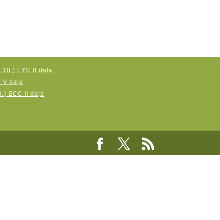
.10.) EYC II daļa
C V daļa
.) ECC II daļa