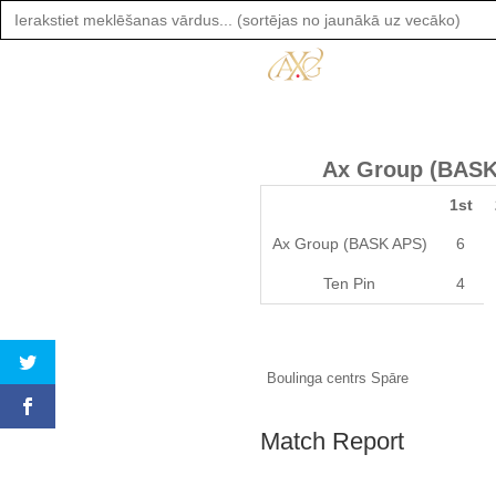
Search
for:
Ax Group (BASK
1st
Ax Group (BASK APS)
6
Ten Pin
4
Boulinga centrs Spāre
Match Report