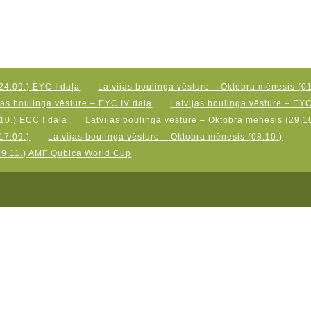
24.09.) EYC I daļa
Latvijas boulinga vēsture – Oktobra mēnesis (01
jas boulinga vēsture – EYC IV daļa
Latvijas boulinga vēsture – EY
10.) ECC I daļa
Latvijas boulinga vēsture – Oktobra mēnesis (29.10
17.09.)
Latvijas boulinga vēsture – Oktobra mēnesis (08.10.)
19.11.) AMF Qubica World Cup