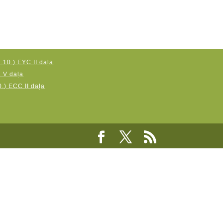
.10.) EYC II daļa
C V daļa
.) ECC II daļa