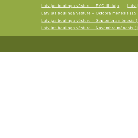
Latvijas boulinga vēsture – EYC III daļa
Latvi
Latvijas boulinga vēsture – Oktobra mēnesis (15.
Latvijas boulinga vēsture – Septembra mēnesis (
Latvijas boulinga vēsture – Novembra mēnesis (