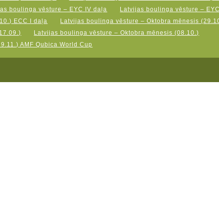
jas boulinga vēsture – EYC IV daļa
Latvijas boulinga vēsture – EY
10.) ECC I daļa
Latvijas boulinga vēsture – Oktobra mēnesis (29.10
17.09.)
Latvijas boulinga vēsture – Oktobra mēnesis (08.10.)
19.11.) AMF Qubica World Cup