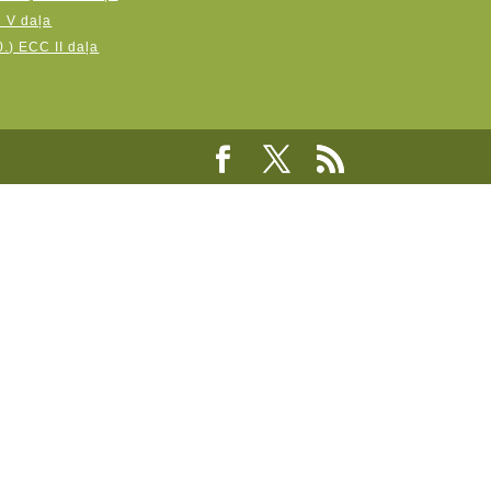
C V daļa
.) ECC II daļa