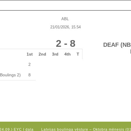
ABL
21/01/2026, 15.54
2
-
8
DEAF (NB 
1st
2nd
3rd
4th
T
2
Boulings 2)
8
24.09.) EYC I daļa
Latvijas boulinga vēsture – Oktobra mēnesis (01