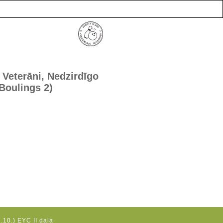
Veterāni, Nedzirdīgo
Boulings 2)
.10.) EYC II daļa