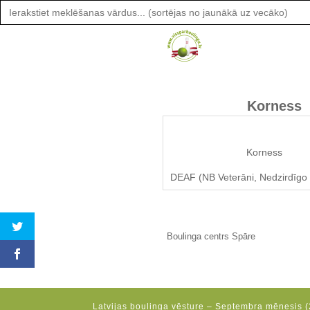
Search
for:
Korness
Korness
DEAF (NB Veterāni, Nedzirdīgo 
Boulinga centrs Spāre
Latvijas boulinga vēsture – Septembra mēnesis (