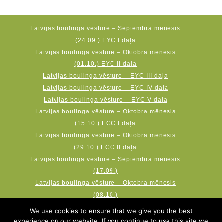
Latvijas boulinga vēsture – Septembra mēnesis
(24.09.) EYC I daļa
Latvijas boulinga vēsture – Oktobra mēnesis
(01.10.) EYC II daļa
Latvijas boulinga vēsture – EYC III daļa
Latvijas boulinga vēsture – EYC IV daļa
Latvijas boulinga vēsture – EYC V daļa
Latvijas boulinga vēsture – Oktobra mēnesis
(15.10.) ECC I daļa
Latvijas boulinga vēsture – Oktobra mēnesis
(29.10.) ECC II daļa
Latvijas boulinga vēsture – Septembra mēnesis
(17.09.)
Latvijas boulinga vēsture – Oktobra mēnesis
(08.10.)
Latvijas boulinga vēsture – Novembra mēnesis
We use cookies to ensure that we give you the best
(19.11.) AMF Qubica World Cup
experience on our website. If you continue to use this site we