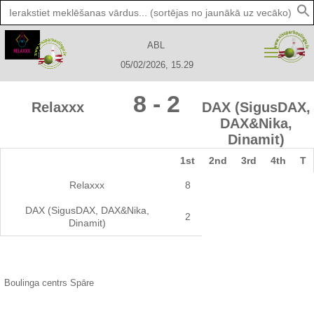
Search
for:
ABL
05/02/2026, 15.29
8
-
2
Relaxxx
DAX (SigusDAX,
DAX&Nika,
Dinamit)
1st
2nd
3rd
4th
T
Relaxxx
8
DAX (SigusDAX, DAX&Nika,
2
Dinamit)
Boulinga centrs Spāre