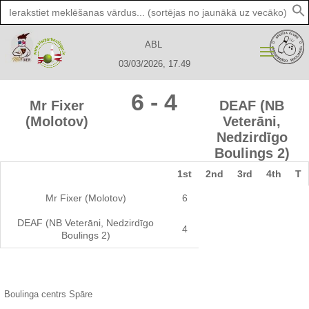
Search
for:
ABL
03/03/2026, 17.49
6
-
4
Mr Fixer
DEAF (NB
(Molotov)
Veterāni,
Nedzirdīgo
Boulings 2)
1st
2nd
3rd
4th
T
Mr Fixer (Molotov)
6
DEAF (NB Veterāni, Nedzirdīgo
4
Boulings 2)
Boulinga centrs Spāre