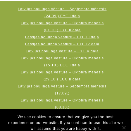
Latvijas boulinga vēsture – Septembra mēnesis
(24.09.) EYC I daļa
Latvijas boulinga vēsture – Oktobra mēnesis
(01.10.) EYC II daļa
Latvijas boulinga vēsture – EYC III daļa
Latvijas boulinga vēsture – EYC IV daļa
Latvijas boulinga vēsture – EYC V daļa
Latvijas boulinga vēsture – Oktobra mēnesis
(15.10.) ECC I daļa
Latvijas boulinga vēsture – Oktobra mēnesis
(29.10.) ECC II daļa
Latvijas boulinga vēsture – Septembra mēnesis
(17.09.)
Latvijas boulinga vēsture – Oktobra mēnesis
(08.10.)
Latvijas boulinga vēsture – Novembra mēnesis
We use cookies to ensure that we give you the best
(19.11.) AMF Qubica World Cup
experience on our website. If you continue to use this site we
will assume that you are happy with it.