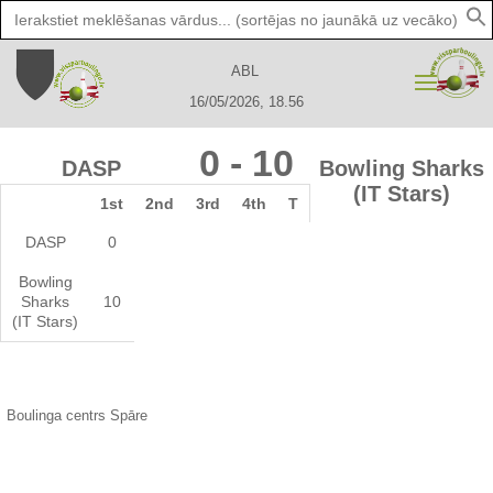
Search
for:
ABL
16/05/2026, 18.56
0
-
10
DASP
Bowling Sharks
(IT Stars)
1st
2nd
3rd
4th
T
DASP
0
Bowling
Sharks
10
(IT Stars)
Boulinga centrs Spāre