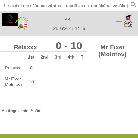
Search
for:
ABL
21/05/2026, 14.16
0
-
10
Relaxxx
Mr Fixer
(Molotov)
1st
2nd
3rd
4th
T
Relaxxx
0
Mr Fixer
10
(Molotov)
Boulinga centrs Spāre