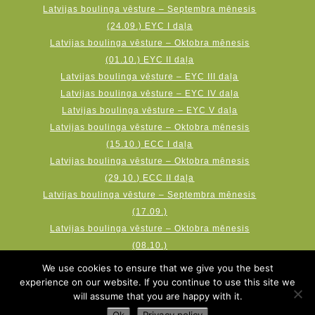
Latvijas boulinga vēsture – Septembra mēnesis
(24.09.) EYC I daļa
Latvijas boulinga vēsture – Oktobra mēnesis
(01.10.) EYC II daļa
Latvijas boulinga vēsture – EYC III daļa
Latvijas boulinga vēsture – EYC IV daļa
Latvijas boulinga vēsture – EYC V daļa
Latvijas boulinga vēsture – Oktobra mēnesis
(15.10.) ECC I daļa
Latvijas boulinga vēsture – Oktobra mēnesis
(29.10.) ECC II daļa
Latvijas boulinga vēsture – Septembra mēnesis
(17.09.)
Latvijas boulinga vēsture – Oktobra mēnesis
(08.10.)
Latvijas boulinga vēsture – Novembra mēnesis
We use cookies to ensure that we give you the best
(19.11.) AMF Qubica World Cup
experience on our website. If you continue to use this site we
will assume that you are happy with it.