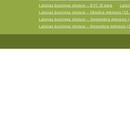
Latvijas boulinga vēsture – EYC III daļa
Latvi
Latvijas boulinga vēsture – Oktobra mēnesis (15.
Latvijas boulinga vēsture – Septembra mēnesis (
Latvijas boulinga vēsture – Novembra mēnesis (