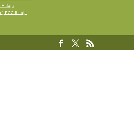
C V daļa
.) ECC II daļa