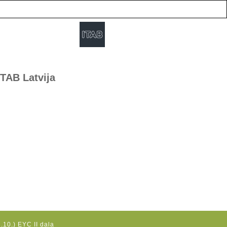
ITAB Latvija
.10.) EYC II daļa