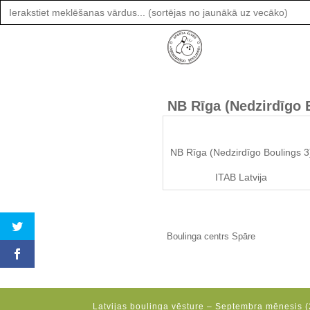
Search
for:
NB Rīga (Nedzirdīgo 
NB Rīga (Nedzirdīgo Boulings 3
ITAB Latvija
Boulinga centrs Spāre
Latvijas boulinga vēsture – Septembra mēnesis (