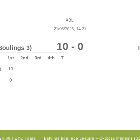
ABL
21/05/2026, 14.21
10
-
0
Boulings 3)
1st
2nd
3rd
4th
T
)
10
0
24.09.) EYC I daļa
Latvijas boulinga vēsture – Oktobra mēnesis (01