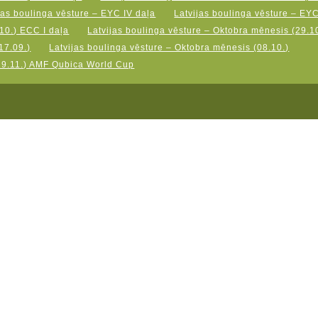
jas boulinga vēsture – EYC IV daļa
Latvijas boulinga vēsture – EY
10.) ECC I daļa
Latvijas boulinga vēsture – Oktobra mēnesis (29.10
17.09.)
Latvijas boulinga vēsture – Oktobra mēnesis (08.10.)
19.11.) AMF Qubica World Cup