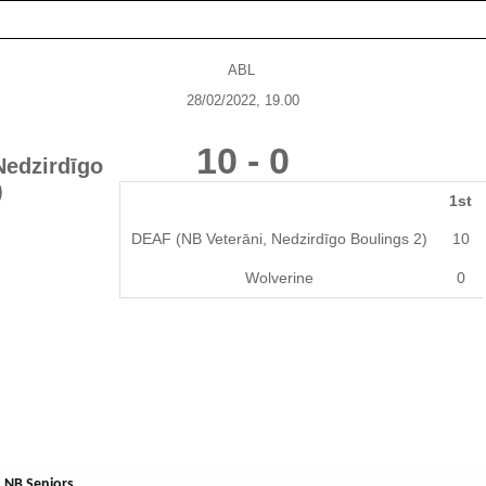
ABL
28/02/2022, 19.00
10
-
0
Nedzirdīgo
)
1st
DEAF (NB Veterāni, Nedzirdīgo Boulings 2)
10
Wolverine
0
NB Seniors