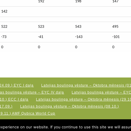
192
198
147
142
522
523
543
495
-73
-41
-143
-101
0
0
0
0
24.09.) EYC I daļa
Latvijas boulinga vēsture – Oktobra mēnesis (01
jas boulinga vēsture – EYC IV daļa
Latvijas boulinga vēsture – EY
10.) ECC I daļa
Latvijas boulinga vēsture – Oktobra mēnesis (29.10
17.09.)
Latvijas boulinga vēsture – Oktobra mēnesis (08.10.)
19.11.) AMF Qubica World Cup
perience on our website. If you continue to use this site we will assu