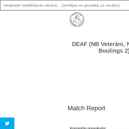
Search
for:
DEAF (NB Veterāni, 
Boulings 2
Match Report
Komandas nosaukums: