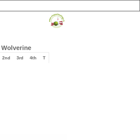
Wolverine
2nd
3rd
4th
T