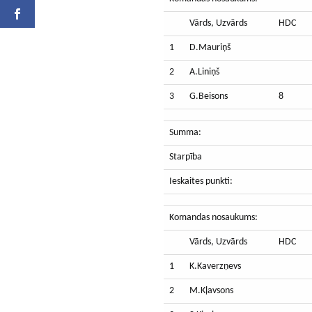
Vārds, Uzvārds
HDC
1
D.Mauriņš
2
A.Liniņš
3
G.Beisons
8
Summa:
Starpība
Ieskaites punkti:
Komandas nosaukums:
Vārds, Uzvārds
HDC
1
K.Kaverzņevs
2
M.Kļavsons