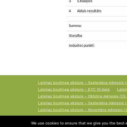
3
S.Kiseļovs
4
Aklais rezultāts
Summa:
Starpība
Ieskaites punkti:
Latvijas boulinga vēsture – Septembra mēnesis (
Latvijas boulinga vēsture – EYC III daļa
Latvi
Latvijas boulinga vēsture – Oktobra mēnesis (15.
Latvijas boulinga vēsture – Septembra mēnesis (
Latvijas boulinga vēsture – Novembra mēnesis (
We use cookies to ensure that we give you the best ex