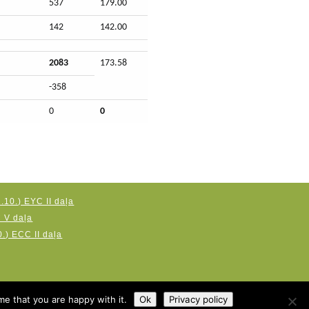
537
179.00
142
142.00
2083
173.58
-358
0
0
.10.) EYC II daļa
C V daļa
.) ECC II daļa
me that you are happy with it.
Ok
Privacy policy