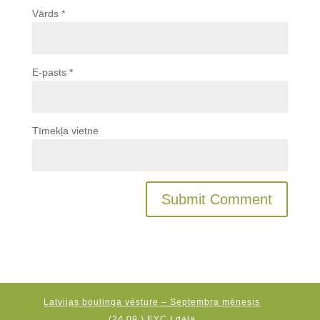
Vārds
*
E-pasts
*
Tīmekļa vietne
Latvijas boulinga vēsture – Septembra mēnesis
(24.09.) EYC I daļa