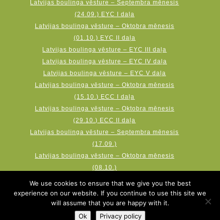
Latvijas boulinga vēsture – Septembra mēnesis
(24.09.) EYC I daļa
Latvijas boulinga vēsture – Oktobra mēnesis
(01.10.) EYC II daļa
Latvijas boulinga vēsture – EYC III daļa
Latvijas boulinga vēsture – EYC IV daļa
Latvijas boulinga vēsture – EYC V daļa
Latvijas boulinga vēsture – Oktobra mēnesis
(15.10.) ECC I daļa
Latvijas boulinga vēsture – Oktobra mēnesis
(29.10.) ECC II daļa
Latvijas boulinga vēsture – Septembra mēnesis
(17.09.)
Latvijas boulinga vēsture – Oktobra mēnesis
(08.10.)
Latvijas boulinga vēsture – Novembra mēnesis
We use cookies to ensure that we give you the best
(19.11.) AMF Qubica World Cup
experience on our website. If you continue to use this site we
will assume that you are happy with it.
Ok
Privacy policy