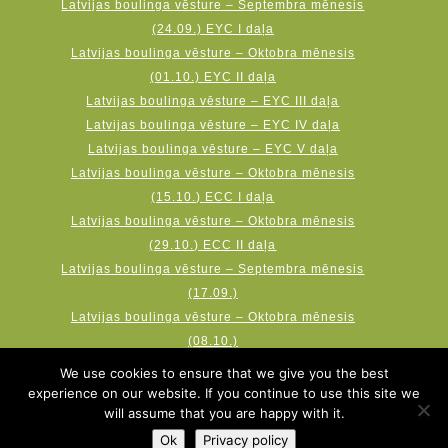
Latvijas boulinga vēsture – Septembra mēnesis
(24.09.) EYC I daļa
Latvijas boulinga vēsture – Oktobra mēnesis
(01.10.) EYC II daļa
Latvijas boulinga vēsture – EYC III daļa
Latvijas boulinga vēsture – EYC IV daļa
Latvijas boulinga vēsture – EYC V daļa
Latvijas boulinga vēsture – Oktobra mēnesis
(15.10.) ECC I daļa
Latvijas boulinga vēsture – Oktobra mēnesis
(29.10.) ECC II daļa
Latvijas boulinga vēsture – Septembra mēnesis
(17.09.)
Latvijas boulinga vēsture – Oktobra mēnesis
(08.10.)
Latvijas boulinga vēsture – Novembra mēnesis
We use cookies to ensure that we give you the best
(19.11.) AMF Qubica World Cup
experience on our website. If you continue to use this site we
will assume that you are happy with it.
Ok
Privacy policy