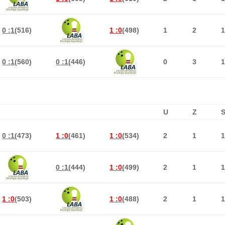
0 :1
(516)
1 :0
(498)
1
2
0 :1
(560)
0 :1
(446)
0
3
U
Z
0 :1(
473)
1 :0
(
461)
1 :0
(
534)
2
1
0 :1(
444)
1 :0
(
499)
2
1
1 :0
(503)
1 :0
(
488)
2
1