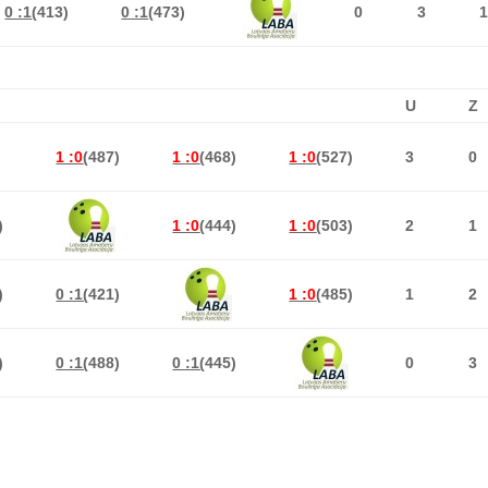
0 :1
(413)
0 :1
(473)
0
3
U
Z
1 :0
(
487)
1 :0
(
468)
1 :0
(
527)
3
0
)
1 :0
(
444)
1 :0
(
503)
2
1
)
0 :1(
421)
1 :0
(
485)
1
2
)
0 :1(
488)
0 :1(
445)
0
3