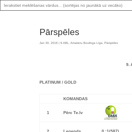
Search
for:
Pārspēles
Jan 30, 2016
|
9.ABL
,
Amatieru Boulinga Līga
,
Pārspēles
9.
PLATINUM /
GOLD
KOMANDAS
1
Pērc Te.lv
2
Legends
0 :1
(587)