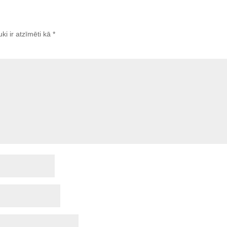
uki ir atzīmēti kā
*