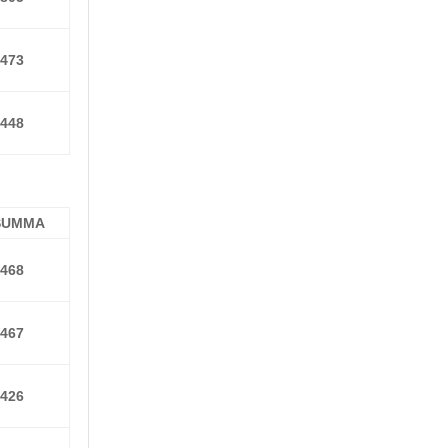
1473
1448
SUMMA
1468
1467
1426