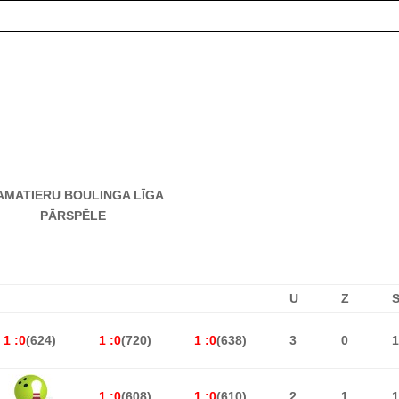
 AMATIERU BOULINGA LĪGA
PĀRSPĒLE
U
Z
1 :0
(624)
1 :0
(720)
1 :0
(638)
3
0
1 :0
(608)
1 :0
(610)
2
1