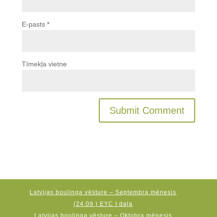
E-pasts
*
Tīmekļa vietne
Latvijas boulinga vēsture – Septembra mēnesis
(24.09.) EYC I daļa
Latvijas boulinga vēsture – Oktobra mēnesis