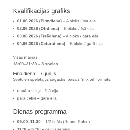
Kvalifikācijas grafiks
01.06.2026 (Pirmdiena)
– A bloks / īsā eļļa
02.06.2026 (Otrdiena)
– B bloks / īsā eļļa
03.06.2026 (Trešdiena)
– A bloks / garā eļļa
04.06.2026 (Ceturtdiena)
– B bloks / garā eļļa
Visas maiņas:
18:00–21:30 – 8 spēles
Fināldiena – 7. jūnijs
Svētdien spēlētājus sagaidīs īpašais “mix oil” formāts:
nepāra celiņi – īsā eļļa
pāra celiņi – garā eļļa
Dienas programma
09:00–11:30
– 1/2 fināls (Round Robin)
11:30–12:30
– celiņu serviss