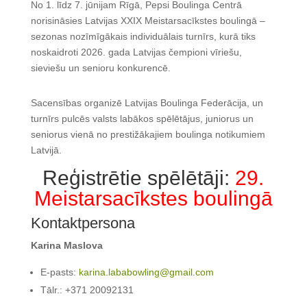
No 1. līdz 7. jūnijam Rīgā, Pepsi Boulinga Centrā
norisināsies Latvijas XXIX Meistarsacīkstes boulingā –
sezonas nozīmīgākais individuālais turnīrs, kurā tiks
noskaidroti 2026. gada Latvijas čempioni vīriešu,
sieviešu un senioru konkurencē.
Sacensības organizē Latvijas Boulinga Federācija, un
turnīrs pulcēs valsts labākos spēlētājus, juniorus un
seniorus vienā no prestižākajiem boulinga notikumiem
Latvijā.
Reģistrētie spēlētāji:
29.
Meistarsacīkstes boulingā
Kontaktpersona
Karina Maslova
E-pasts:
karina.lababowling@gmail.com
Tālr.: +371 20092131