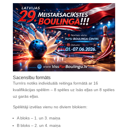
Sacensību formāts
Turnīrs notiks individuālā reitinga formātā ar 16
kvalifikācijas spēlēm – 8 spēles uz īsās eļļas un 8 spēles
uz garās eļļas.
Spēlētāji izvēlas vienu no diviem blokiem:
A bloks – 1. un 3. maiņa
B bloks – 2. un 4. maiņa