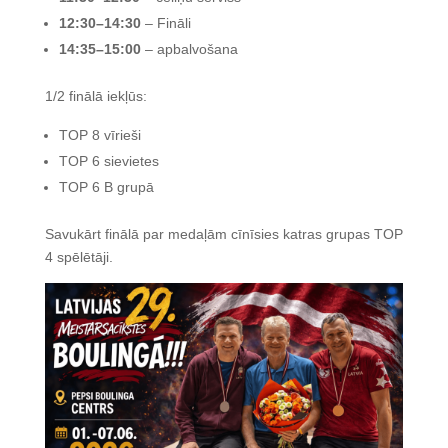
12:30–14:30
– Fināli
14:35–15:00
– apbalvošana
1/2 finālā iekļūs:
TOP 8 vīrieši
TOP 6 sievietes
TOP 6 B grupā
Savukārt finālā par medaļām cīnīsies katras grupas TOP
4 spēlētāji.