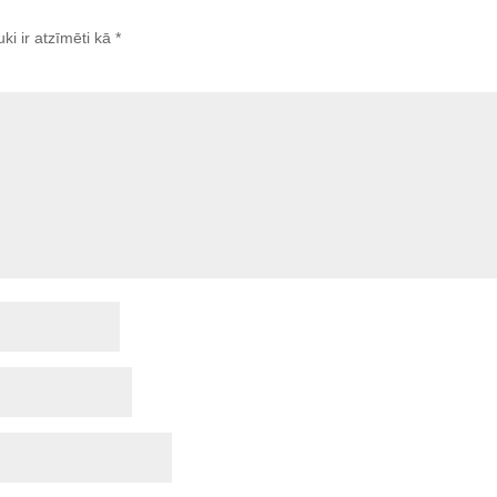
uki ir atzīmēti kā
*