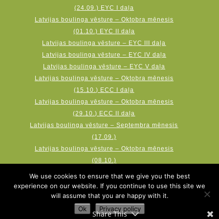
(24.09.) EYC I daļa
Latvijas boulinga vēsture – Oktobra mēnesis
(01.10.) EYC II daļa
Latvijas boulinga vēsture – EYC III daļa
Latvijas boulinga vēsture – EYC IV daļa
Latvijas boulinga vēsture – EYC V daļa
Latvijas boulinga vēsture – Oktobra mēnesis
(15.10.) ECC I daļa
Latvijas boulinga vēsture – Oktobra mēnesis
(29.10.) ECC II daļa
Latvijas boulinga vēsture – Septembra mēnesis
(17.09.)
Latvijas boulinga vēsture – Oktobra mēnesis
(08.10.)
Latvijas boulinga vēsture – Novembra mēnesis
We use cookies to ensure that we give you the best
(19.11.) AMF Qubica World Cup
experience on our website. If you continue to use this site we
will assume that you are happy with it.
Ok
Privacy policy
Share This