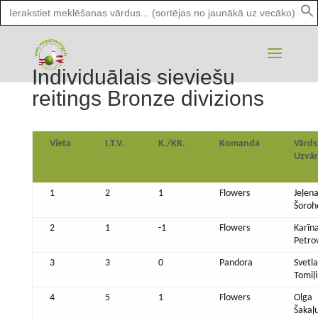
Search
for:
Individuālais sieviešu
reitings Bronze divizions
Vieta
I.T.V.
K./KR.
Komanda
Vārds
Uzvā
1
2
1
Flowers
Jeļen
Šoroh
2
1
-1
Flowers
Karīn
Petro
3
3
0
Pandora
Svetl
Tomiļ
4
5
1
Flowers
Olga
Šakaļ