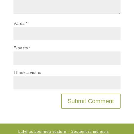
Vārds
*
E-pasts
*
Tīmekļa vietne
Latvijas boulinga vēsture – Septembra mēnesis