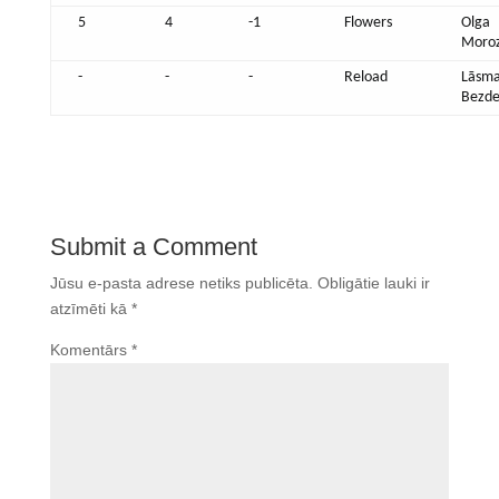
5
4
-1
Flowers
Olga
Moro
-
-
-
Reload
Lāsm
Bezde
Submit a Comment
Jūsu e-pasta adrese netiks publicēta.
Obligātie lauki ir
atzīmēti kā
*
Komentārs
*